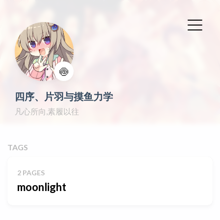
🍥
四序、片羽与摸鱼力学
凡心所向,素履以往
TAGS
2 PAGES
moonlight