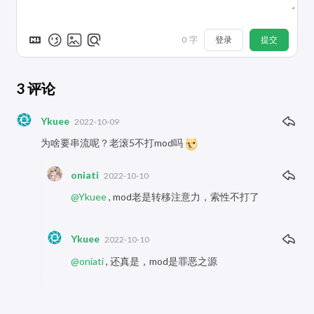
登录
提交
0
字
3
评论
Ykuee
2022-10-09
为啥要串流呢？老滚5不打mod吗
oniati
2022-10-10
@Ykuee
, mod老是转移注意力，索性不打了
Ykuee
2022-10-10
@oniati
, 还真是，mod是罪恶之源
Powered by
Waline
v1.5.2