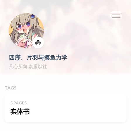
🍥
四序、片羽与摸鱼力学
凡心所向,素履以往
TAGS
5 PAGES
实体书