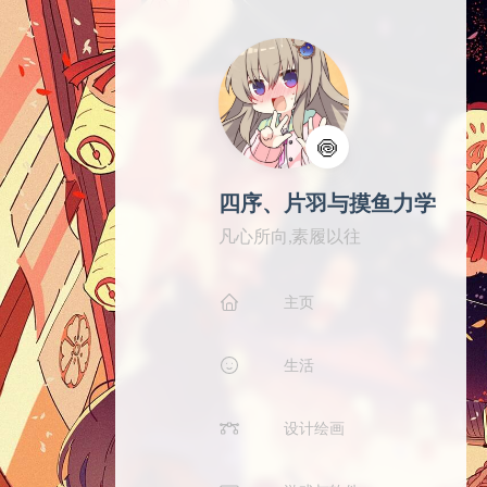
🍥
四序、片羽与摸鱼力学
凡心所向,素履以往
主页
生活
设计绘画