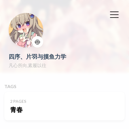
🍥
四序、片羽与摸鱼力学
凡心所向,素履以往
TAGS
2 PAGES
青春