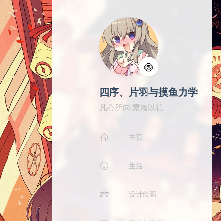
🍥
四序、片羽与摸鱼力学
凡心所向,素履以往
主页
生活
设计绘画