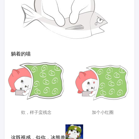
躺着的喵
欸，样子蛮残念
加个小红圈
这既视感，似你，冰熊兽