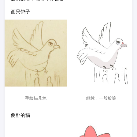
画只鸽子
手绘描几笔
继续，一般般嘛
侧卧的猫