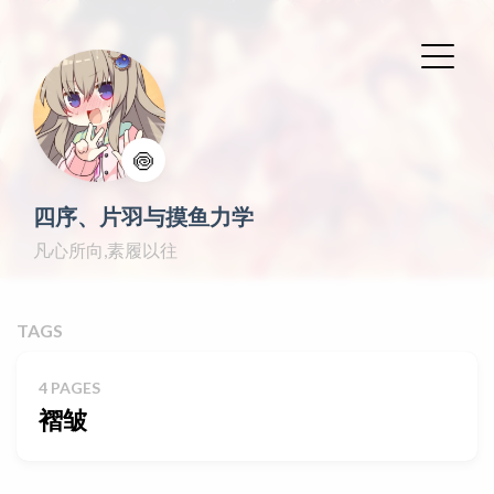
🍥
四序、片羽与摸鱼力学
凡心所向,素履以往
TAGS
4 PAGES
褶皱