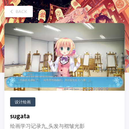
BACK
设计绘画
sugata
绘画学习记录九_头发与褶皱光影