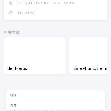
LICENSED UNDER CC BY-NC-SA 4.0
119
VIEWS
相关文章
der Herbst
Eine Phantasie im 
昵称
邮箱