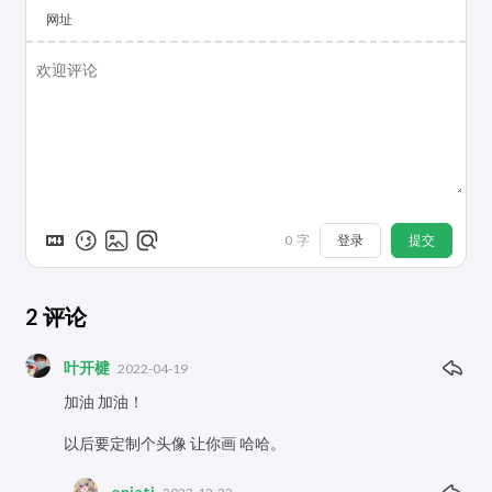
网址
登录
提交
0
字
2
评论
叶开楗
2022-04-19
加油 加油！
以后要定制个头像 让你画 哈哈。
oniati