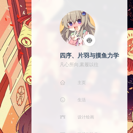
🍥
四序、片羽与摸鱼力学
凡心所向,素履以往
主页
生活
设计绘画