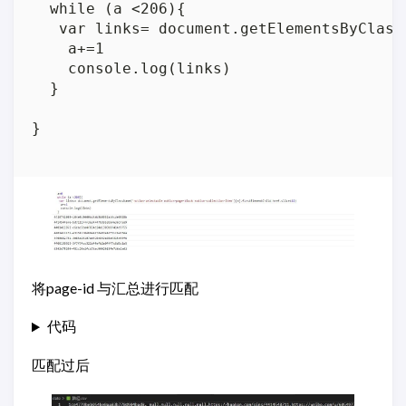
  while (a <206){

   var links= document.getElementsByClass
    a+=1

    console.log(links) 

  }

}

将page-id 与汇总进行匹配
代码
匹配过后