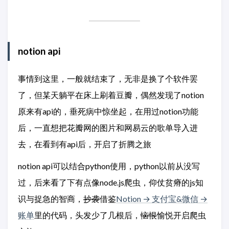
notion api
事情到这里，一般就结束了，无非是换了个软件罢
了，但某天躺平在床上刷着豆瓣，偶然发现了notion
原来有api的，垂死病中惊坐起，在用过notion功能
后，一直想把花瓣网的图片和网易云的歌单导入进
去，在看到有api后，开启了折腾之旅
notion api可以结合python使用，python以前从没写
过，后来看了下有点像node.js爬虫，仰仗贫瘠的js知
识与捉急的智商，
抄袭
借鉴
Notion → 支付宝&微信 →
账单
里的代码，头发少了几根后，
恼恨
愉悦开启爬虫