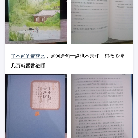
了不起的盖茨比
，遣词造句一点也不亲和，稍微多读
几页就昏昏欲睡