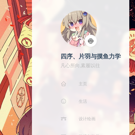
🍥
四序、片羽与摸鱼力学
凡心所向,素履以往
主页
生活
设计绘画