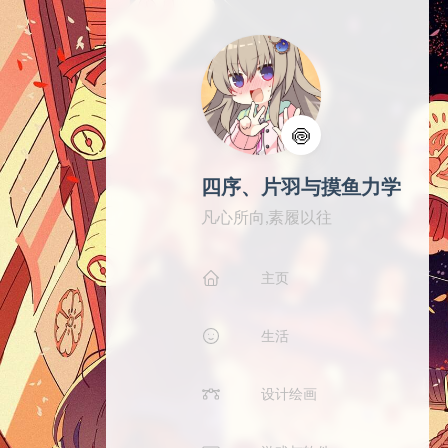
🍥
四序、片羽与摸鱼力学
凡心所向,素履以往
主页
生活
设计绘画