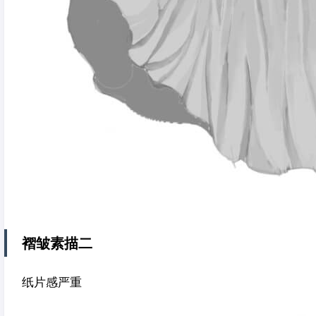
褶皱素描二
纸片感严重