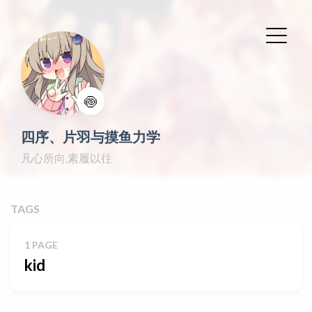
🍥
四序、片羽与摸鱼力学
凡心所向,素履以往
TAGS
1 PAGE
kid