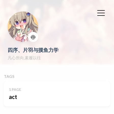
🍥
四序、片羽与摸鱼力学
凡心所向,素履以往
TAGS
1 PAGE
act