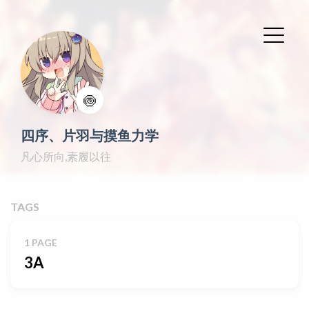
🍥
四序、片羽与摸鱼力学
凡心所向,素履以往
TAGS
1 PAGE
3A