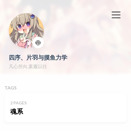
🍥
四序、片羽与摸鱼力学
凡心所向,素履以往
TAGS
2 PAGES
魂系