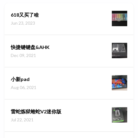
618又买了啥
Jun 23, 2023
快捷键键盘&AHK
Dec 09, 2021
小新pad
Aug 06, 2021
雷蛇炼狱蝰蛇V2迷你版
Jul 22, 2021