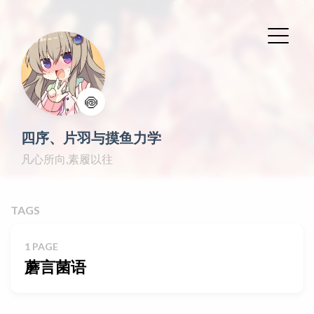
🍥
四序、片羽与摸鱼力学
凡心所向,素履以往
TAGS
1 PAGE
蘑言菌语