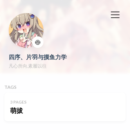
🍥
四序、片羽与摸鱼力学
凡心所向,素履以往
TAGS
3 PAGES
萌拔