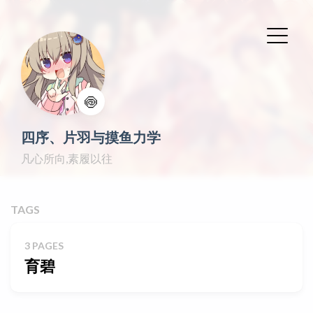
🍥
四序、片羽与摸鱼力学
凡心所向,素履以往
TAGS
3 PAGES
育碧