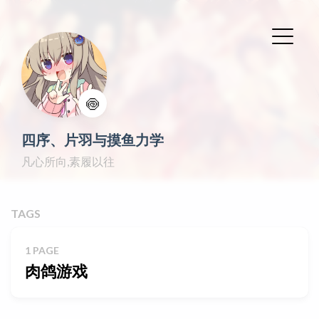
🍥
四序、片羽与摸鱼力学
凡心所向,素履以往
TAGS
1 PAGE
肉鸽游戏