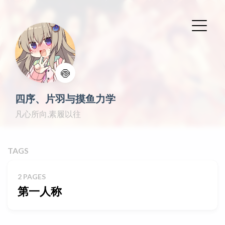
🍥
四序、片羽与摸鱼力学
凡心所向,素履以往
TAGS
2 PAGES
第一人称