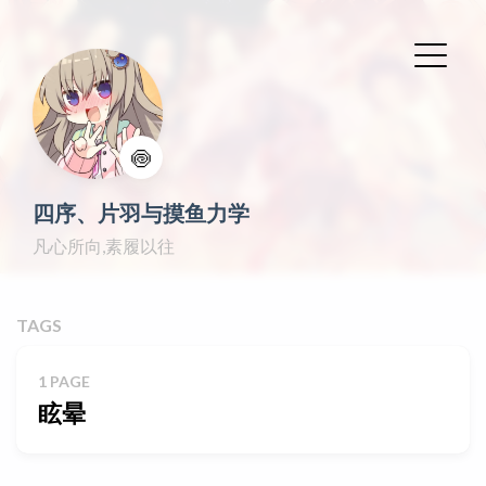
🍥
四序、片羽与摸鱼力学
凡心所向,素履以往
TAGS
1 PAGE
眩晕