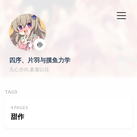
🍥
四序、片羽与摸鱼力学
凡心所向,素履以往
TAGS
4 PAGES
甜作