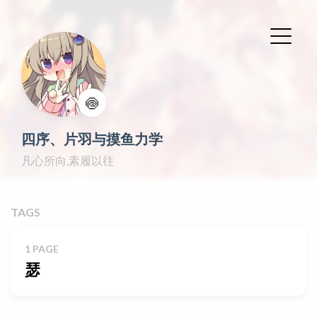
🍥
四序、片羽与摸鱼力学
凡心所向,素履以往
TAGS
1 PAGE
瑟