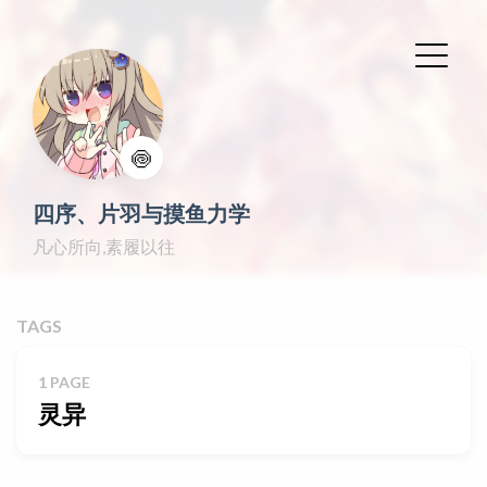
🍥
四序、片羽与摸鱼力学
凡心所向,素履以往
TAGS
1 PAGE
灵异