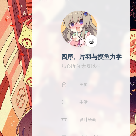
🍥
四序、片羽与摸鱼力学
凡心所向,素履以往
主页
生活
设计绘画