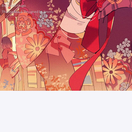
Built with
Hugo
Theme
Stack
designed by
Jimmy