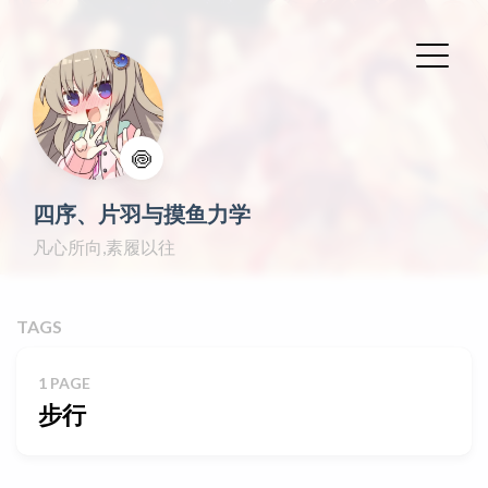
🍥
四序、片羽与摸鱼力学
凡心所向,素履以往
TAGS
1 PAGE
步行