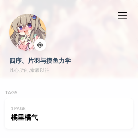
🍥
四序、片羽与摸鱼力学
凡心所向,素履以往
TAGS
1 PAGE
橘里橘气