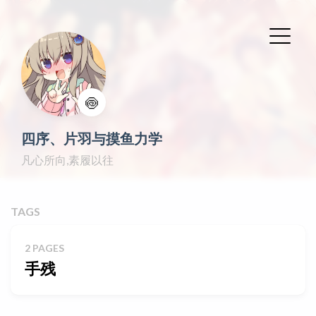
🍥
四序、片羽与摸鱼力学
凡心所向,素履以往
TAGS
2 PAGES
手残