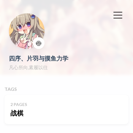
🍥
四序、片羽与摸鱼力学
凡心所向,素履以往
TAGS
2 PAGES
战棋