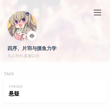
🍥
四序、片羽与摸鱼力学
凡心所向,素履以往
TAGS
5 PAGES
悬疑