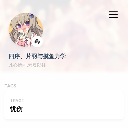
🍥
四序、片羽与摸鱼力学
凡心所向,素履以往
TAGS
1 PAGE
忧伤