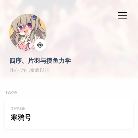
🍥
四序、片羽与摸鱼力学
凡心所向,素履以往
TAGS
1 PAGE
寒鸦号