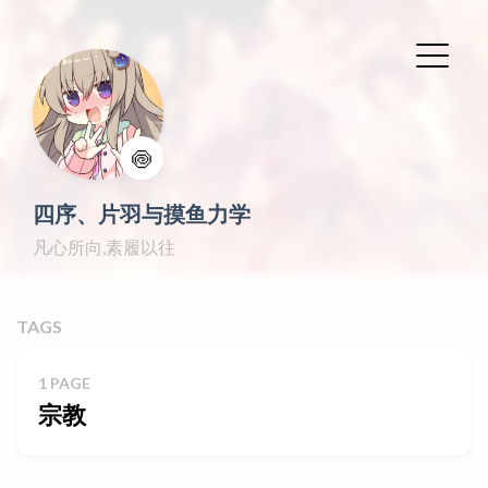
🍥
四序、片羽与摸鱼力学
凡心所向,素履以往
TAGS
1 PAGE
宗教