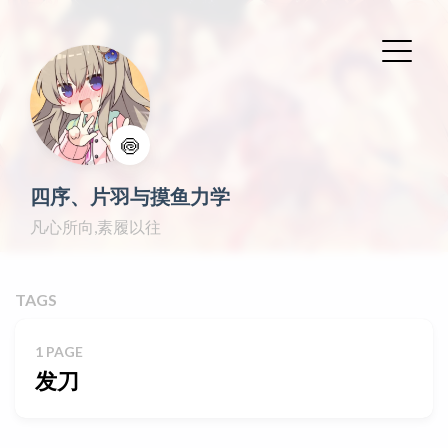
🍥
四序、片羽与摸鱼力学
凡心所向,素履以往
TAGS
1 PAGE
发刀