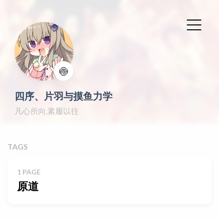
🍥
四序、片羽与摸鱼力学
凡心所向,素履以往
TAGS
1 PAGE
原道