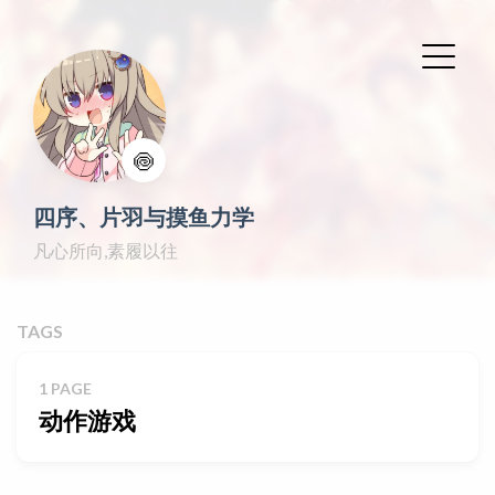
🍥
四序、片羽与摸鱼力学
凡心所向,素履以往
TAGS
1 PAGE
动作游戏