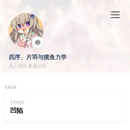
🍥
四序、片羽与摸鱼力学
凡心所向,素履以往
TAGS
1 PAGE
凹陷