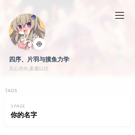
🍥
四序、片羽与摸鱼力学
凡心所向,素履以往
TAGS
1 PAGE
你的名字