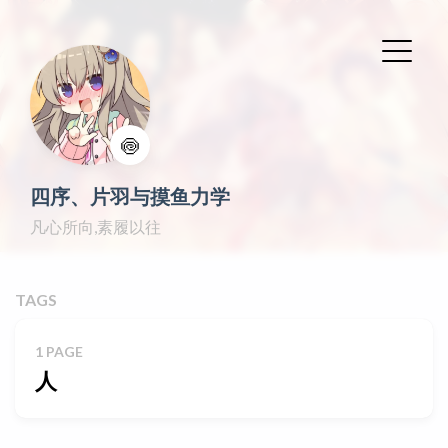
🍥
四序、片羽与摸鱼力学
凡心所向,素履以往
TAGS
1 PAGE
人