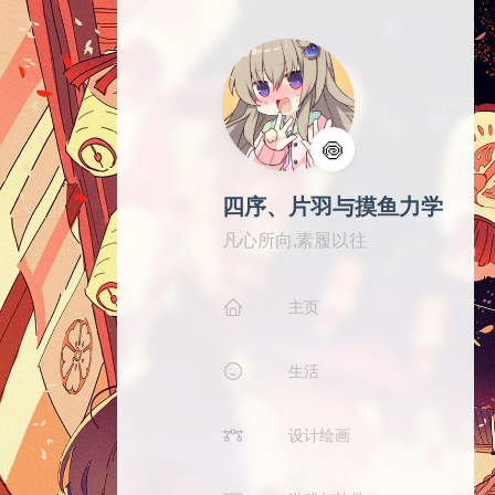
🍥
四序、片羽与摸鱼力学
凡心所向,素履以往
主页
生活
设计绘画