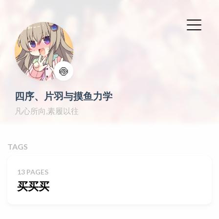
🍥
四序、片羽与摸鱼力学
凡心所向,素履以往
TAGS
13 PAGES
买买买