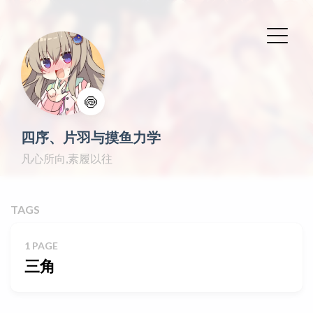
🍥
四序、片羽与摸鱼力学
凡心所向,素履以往
TAGS
1 PAGE
三角