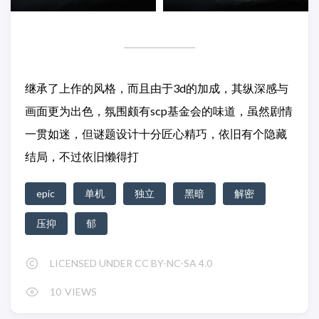
继承了上作的风格，而且由于3d的加成，其纵深感与
画面更为出色，氛围颇有scp基金会的味道，虽然剧情
一贯如迷，但谜题设计十分匠心精巧，依旧有个隐藏
结局，不过依旧懒得打
epic
单机
独立
黑暗
解密
压抑
郁
LICENSED UNDER CC BY-NC-SA 4.0
10
VIEWS