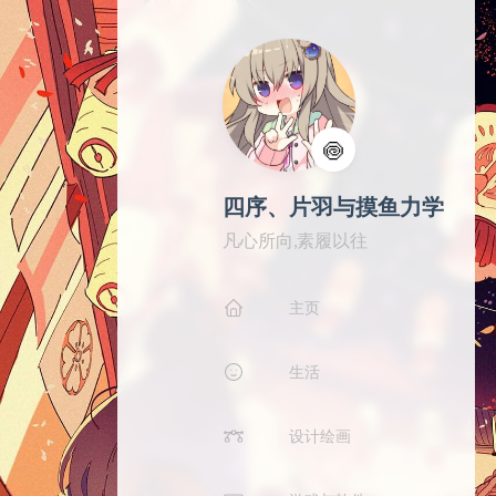
🍥
四序、片羽与摸鱼力学
凡心所向,素履以往
主页
生活
设计绘画