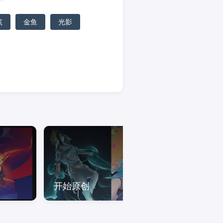
筑
金鱼
光影
开始原创
衣服与人