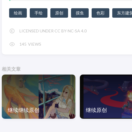
Complete
绘画
手绘
原创
摸鱼
色彩
东方建
LICENSED UNDER CC BY-NC-SA 4.0
145
VIEWS
相关文章
继续继续原创
继续原创